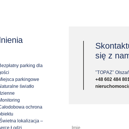
nienia
Skontakt
się z nam
Bezpłatny parking dla
gości
"TOPAZ" Olszań
Miejsca parkingowe
+48 602 484 80
Naturalne światło
nieruchomosci
dzienne
Monitoring
Całodobowa ochrona
obiektu
Świetna lokalizacja –
serce Łodzi