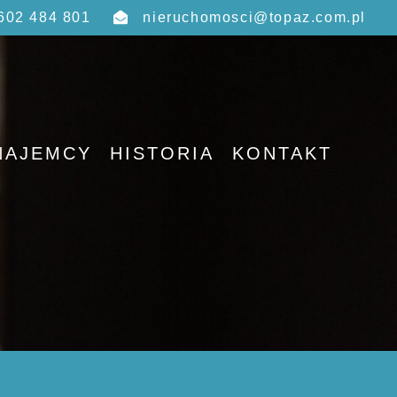
602 484 801
nieruchomosci@topaz.com.pl
NAJEMCY
HISTORIA
KONTAKT