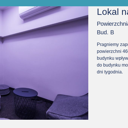
ze
Lokal n
Powierzchn
Bud. B
Pragniemy zapr
powierzchni 46
budynku wpływa
do budynku moż
dni tygodnia.