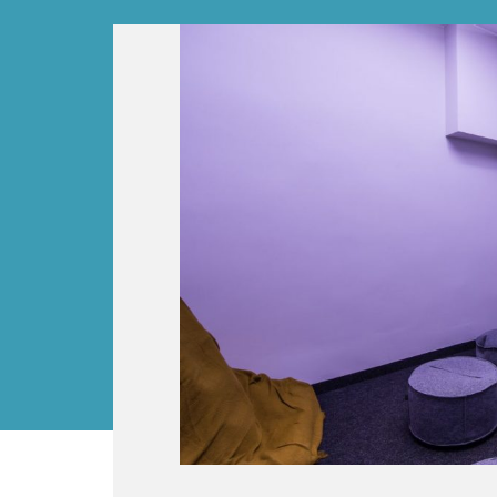
Topaz Business Park
>
Biura
>
Lokal na parter