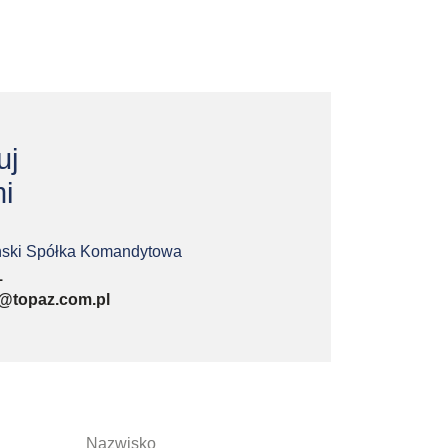
uj
i
ski Spółka Komandytowa
1
@topaz.com.pl