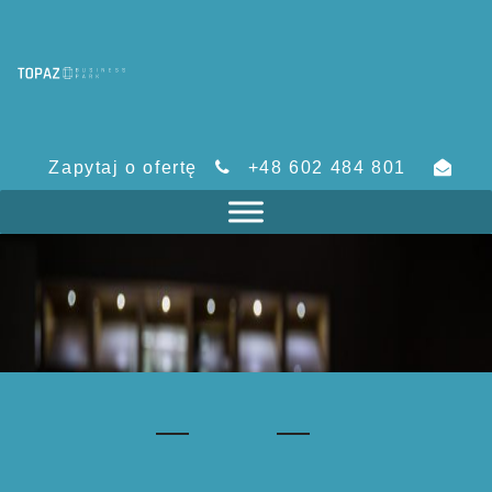
Zapytaj o ofertę
+48 602 484 801
nieruchomosci@topaz.com.pl
Topaz Business Park
>
Bez kategorii